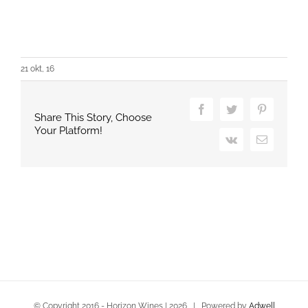
21 okt, 16
Facebook
Twitter
Pinterest
Share This Story, Choose
Your Platform!
Vk
Email
© Copyright 2016 - Horizon Wines |
2026 | Powered by
Adwell